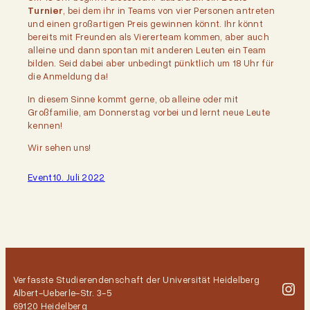
Turnier
, bei dem ihr in Teams von vier Personen antreten
und einen großartigen Preis gewinnen könnt. Ihr könnt
bereits mit Freunden als Viererteam kommen, aber auch
alleine und dann spontan mit anderen Leuten ein Team
bilden. Seid dabei aber unbedingt pünktlich um 18 Uhr für
die Anmeldung da!
In diesem Sinne kommt gerne, ob alleine oder mit
Großfamilie, am Donnerstag vorbei und lernt neue Leute
kennen!
Wir sehen uns!
Event
10. Juli 2022
Verfasste Studierendenschaft der Universität Heidelberg
Ins
Albert-Ueberle-Str. 3-5
69120 Heidelberg