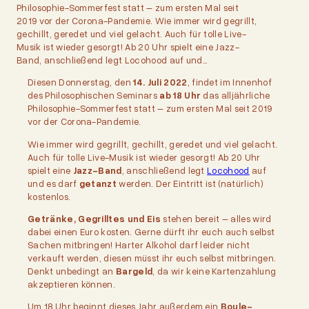
Philosophie-Sommerfest statt – zum ersten Mal seit
2019 vor der Corona-Pandemie. Wie immer wird gegrillt,
gechillt, geredet und viel gelacht. Auch für tolle Live-
Musik ist wieder gesorgt! Ab 20 Uhr spielt eine Jazz-
Band, anschließend legt Locohood auf und…
Diesen Donnerstag, den
14. Juli 2022
, findet im Innenhof
des Philosophischen Seminars
ab 18 Uhr
das alljährliche
Philosophie-Sommerfest statt – zum ersten Mal seit 2019
vor der Corona-Pandemie.
Wie immer wird gegrillt, gechillt, geredet und viel gelacht.
Auch für tolle Live-Musik ist wieder gesorgt! Ab 20 Uhr
spielt eine
Jazz-Band
, anschließend legt
Locohood
auf
und es darf
getanzt
werden. Der Eintritt ist (natürlich)
kostenlos.
Getränke, Gegrilltes und Eis
stehen bereit – alles wird
dabei einen Euro kosten. Gerne dürft ihr euch auch selbst
Sachen mitbringen! Harter Alkohol darf leider nicht
verkauft werden, diesen müsst ihr euch selbst mitbringen.
Denkt unbedingt an
Bargeld
, da wir keine Kartenzahlung
akzeptieren können.
Um 18 Uhr beginnt dieses Jahr außerdem ein
Boule-